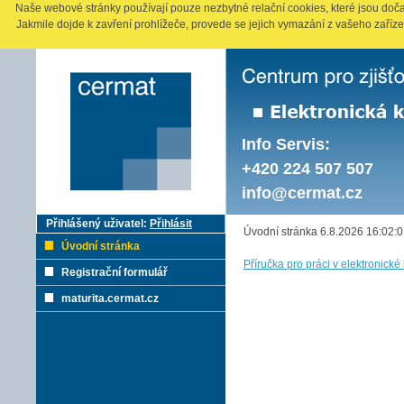
Naše webové stránky používají pouze nezbytné relační cookies, které jsou doča
Jakmile dojde k zavření prohlížeče, provede se jejich vymazání z vašeho zaříze
Info Servis:
+420 224 507 507
info@cermat.cz
Přihlášený uživatel:
Přihlásit
Úvodní stránka 6.8.2026 16:02:
Úvodní stránka
Příručka pro práci v elektronick
Registrační formulář
maturita.cermat.cz