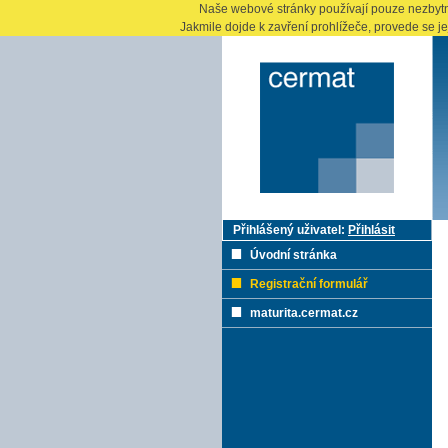
Naše webové stránky používají pouze nezbytné
Jakmile dojde k zavření prohlížeče, provede se j
Přihlášený uživatel:
Přihlásit
Úvodní stránka
Registrační formulář
maturita.cermat.cz