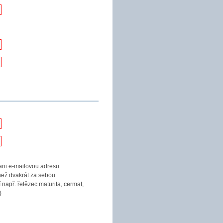
ani e-mailovou adresu
než dvakrát za sebou
 např. řetězec maturita, cermat,
)