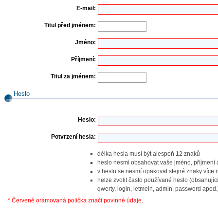
E-mail:
Titul před jménem:
Jméno:
Příjmení:
Titul za jménem:
Heslo
Heslo:
Potvrzení hesla:
délka hesla musí být alespoň 12 znaků
heslo nesmí obsahovat vaše jméno, příjmení 
v heslu se nesmí opakovat stejné znaky více 
nelze zvolit často používané heslo (obsahující
qwerty, login, letmein, admin, password apod.
* Červeně orámovaná políčka značí povinné údaje.