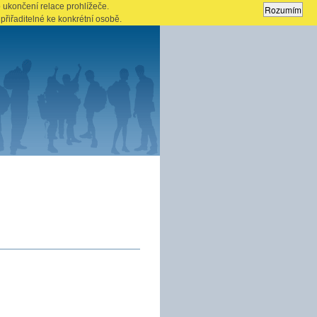
 ukončení relace prohlížeče.
přiřaditelné ke konkrétní osobě.